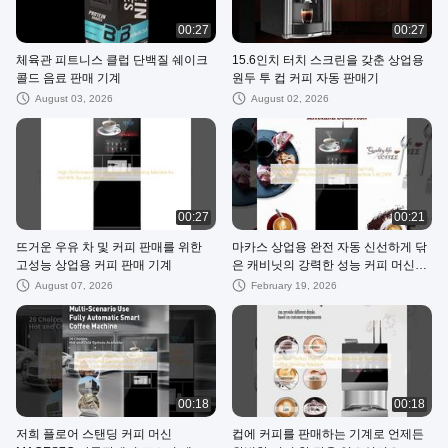
00:27
00:27
체육관 피트니스 클럽 단백질 쉐이크
15.6인치 터치 스크린을 갖춘 상업용
콜드 음료 판매 기계
원두 투 컵 커피 자동 판매기
August 03, 2026
August 02, 2026
00:27
00:21
뜨거운 우유 차 및 커피 판매를 위한
마카스 상업용 완전 자동 신선하게 닦
고성능 상업용 커피 판매 기계
은 캐비닛의 강력한 성능 커피 머신의
AC230V 전원 공급
August 07, 2026
February 19, 2026
00:18
00:18
저희 플로어 스탠딩 커피 머신
컵에 커피를 판매하는 기계로 언제든