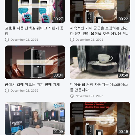
00:27
00:22
고효율 자동 단백질 쉐이크 자판기 공
지속적인 커피 공급을 보장하는 간편
장
한 유지 관리 옵션을 갖춘 상업용 커피
자판기
December 02, 2025
December 02, 2025
00:34
00:58
콩에서 컵에 이르는 커피 판매 기계
테이블 탑 커피 자판기는 에스프레소
를 만듭니다.
December 02, 2025
November 21, 2025
01:09
00:19