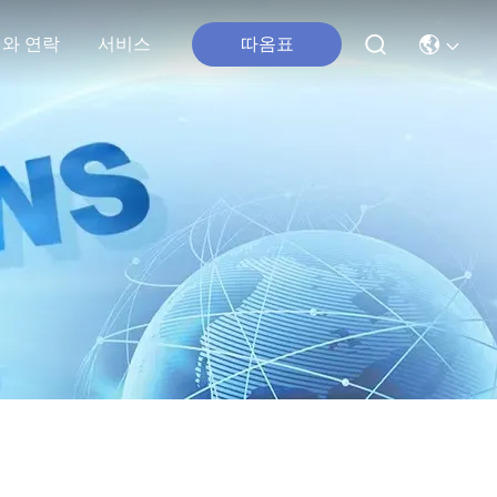
따옴표
와 연락
서비스