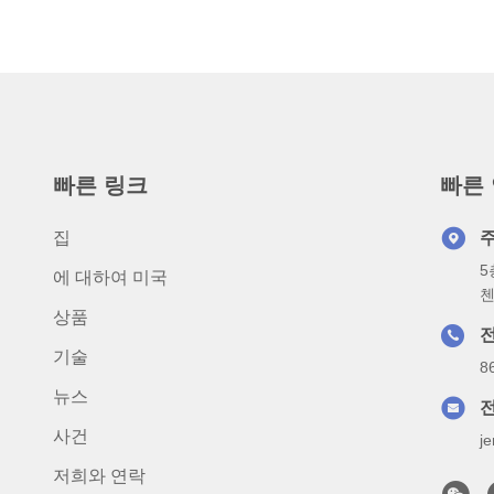
빠른 링크
빠른
집
5
에 대하여 미국
첸
상품
기술
8
뉴스
사건
j
저희와 연락