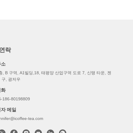
 연락
주소
층, B 구역, A1빌딩,18, 태평양 산업구역 도로 7, 신탱 타운, 젠
 구, 광저우
전화
6-186-80198809
전자 메일
ennifer@icoffee-tea.com