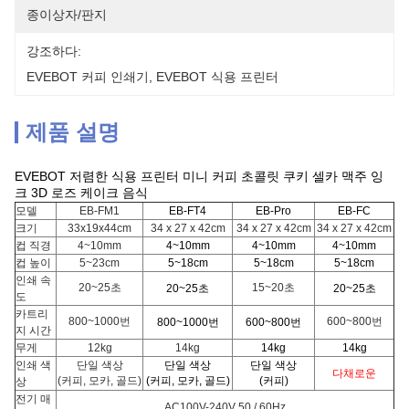
종이상자/판지
강조하다:
EVEBOT 커피 인쇄기
, 
EVEBOT 식용 프린터
제품 설명
EVEBOT 저렴한 식용 프린터 미니 커피 초콜릿 쿠키 셀카 맥주 잉
크 3D 로즈 케이크 음식
모델
EB-FM1
EB-FT4
EB-Pro
EB-FC
크기
33x19x44cm
34 x 27 x 42cm
34 x 27 x 42cm
34 x 27 x 42cm
컵 직경
4~10mm
4~10mm
4~10mm
4~10mm
컵 높이
5~23cm
5~18cm
5~18cm
5~18cm
인쇄 속
20~25초
15~20초
20~25초
20~25초
도
카트리
800~1000번
600~800번
800~1000번
600~800번
지 시간
무게
12kg
14kg
14kg
14kg
인쇄 색
단일 색상
단일 색상
단일 색상
다채로운
(커피, 모카, 골드)
(커피, 모카, 골드)
(커피)
상
전기 매
AC100V-240V 50 / 60Hz