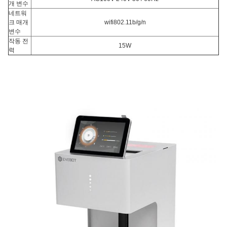
개 변수
네트워
크 매개
wifi802.11b/g/n
변수
작동 전
15W
력