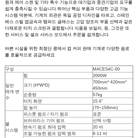
원격 제어 스캔 및 기타 특수 기능으로 대기업과 중견기업의 요구를
쉽게 충족시킬 수 있습니다.뛰어난 핵심 부품과 다양한 고급 기능
시스템 덕분에, 기계의 외관은 독일 공정 디자인을 따르고, 스테인
레스 스틸 엽금속과 템퍼드 글래스는 고압 양조의 부품 선택과 같은
다채로운 터치 스크린과 결합됩니다.식품용 보일러, 등, 그것은 또
한 서비스 및 셀프 서비스 모드에서 주문을 쉽게합니다.
바쁜 시설을 위한 최첨단 콩에서 컵 커피 판매 기계로 다양한 음료
를 효율적으로 공급하세요
구성
MACES4C-00
힘
2000W
700mm* 420mm*
크기 (H*W*D)
일반
450mm
매개 변
순중량
57kg
수
터치 화면
15.6"
컵 높이
(70~158mm)
피스톤 펌프 / 자기 펌프
표준
브러쉬리스 기어 펌프
선택 사항
물
변속기 펌프 최대 압력
20 바
시스템
조절 가능한 펌프 압력 범위
8-11 바