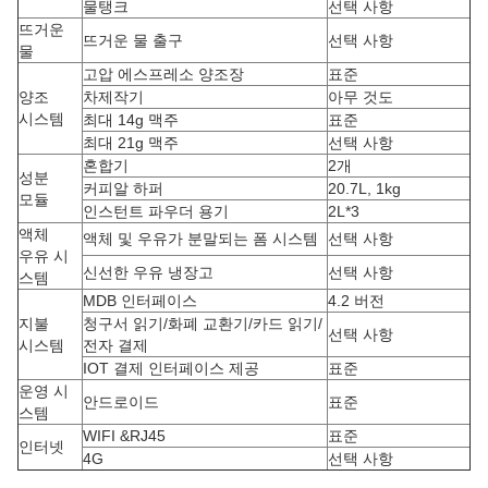
물탱크
선택 사항
뜨거운
뜨거운 물 출구
선택 사항
물
고압 에스프레소 양조장
표준
양조
차제작기
아무 것도
시스템
최대 14g 맥주
표준
최대 21g 맥주
선택 사항
혼합기
2개
성분
커피알 하퍼
20.7L, 1kg
모듈
인스턴트 파우더 용기
2L*3
액체
액체 및 우유가 분말되는 폼 시스템
선택 사항
우유 시
신선한 우유 냉장고
선택 사항
스템
MDB 인터페이스
4.2 버전
지불
청구서 읽기/화폐 교환기/카드 읽기/
선택 사항
시스템
전자 결제
IOT 결제 인터페이스 제공
표준
운영 시
안드로이드
표준
스템
WIFI &RJ45
표준
인터넷
4G
선택 사항