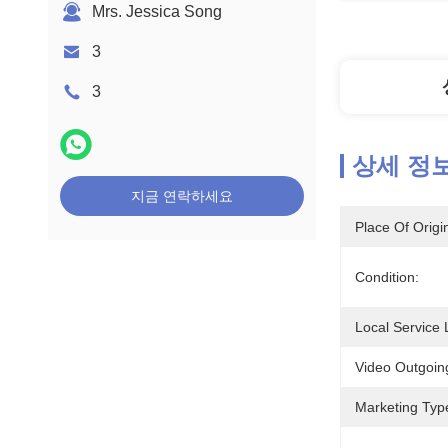
Mrs. Jessica Song
3
3
상세 정
지금 연락하세요
Place Of Origi
Condition:
Local Service 
Video Outgoing
Marketing Typ