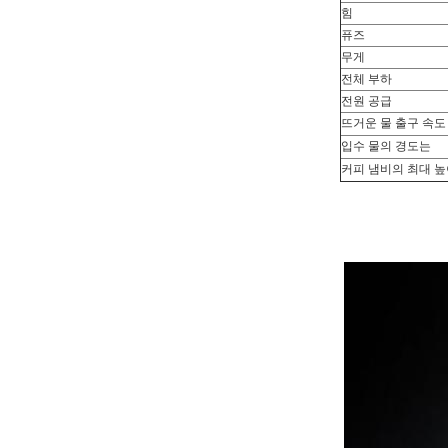
힘
퓨즈
무게
전체 부하
전원 공급
뜨거운 물 출구 속도
입수 물의 경도는
커피 냄비의 최대 