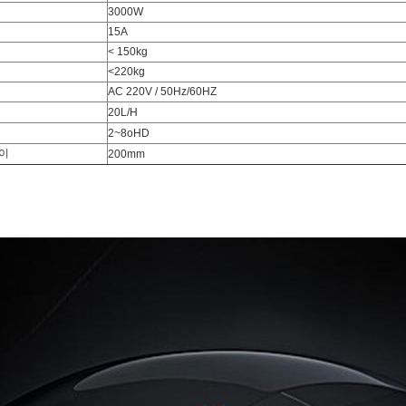
3000W
15A
< 150kg
<220kg
AC 220V / 50Hz/60HZ
20L/H
2~8oHD
높이
200mm