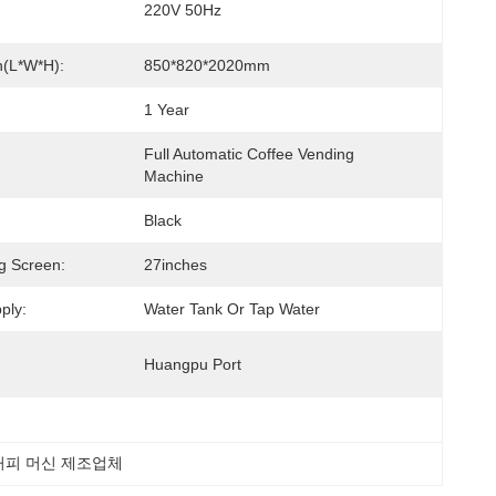
220V 50Hz
n(L*W*H):
850*820*2020mm
1 Year
Full Automatic Coffee Vending 
Machine
Black
ng Screen:
27inches
ply:
Water Tank Or Tap Water
Huangpu Port
커피 머신 제조업체