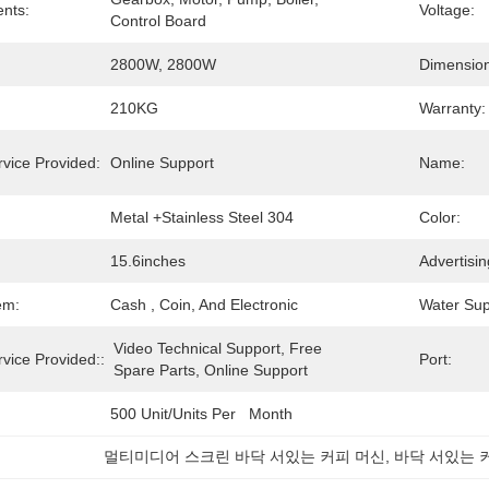
nts:
Voltage:
Control Board
2800W, 2800W
Dimensio
210KG
Warranty:
rvice Provided:
Online Support
Name:
Metal +stainless Steel 304
Color:
15.6inches
Advertisi
em:
Cash , Coin, And Electronic
Water Sup
Video Technical Support, Free 
rvice Provided::
Port:
Spare Parts, Online Support
500 Unit/Units Per   Month
멀티미디어 스크린 바닥 서있는 커피 머신
, 
바닥 서있는 