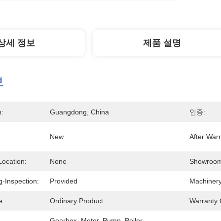
상세 정보
제품 설명
보
n:
Guangdong, China
인증:
New
After Warr
Location:
None
Showroom
-Inspection:
Provided
Machinery
e:
Ordinary Product
Warranty
Gearbox, Motor, Pump, Boiler, 