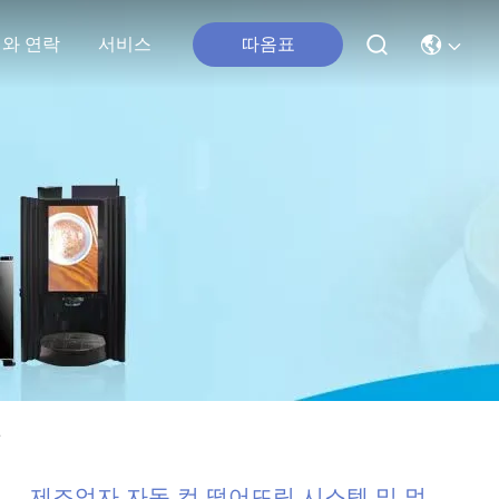
따옴표
와 연락
서비스
신
제조업자 자동 컵 떨어뜨림 시스템 및 멀