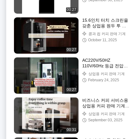
September 30, 2025
00:27
15.6인치 터치 스크린을
갖춘 상업용 원두 투 컵
커피 자동 판매기
콩과 컵 커피 판매 기계
October 11, 2025
00:27
AC220V/50HZ
110V/60Hz 등급 전압의
상업용 커피 판매 기계에
상업용 커피 판매 기계
서 검은 음료 선택
February 24, 2025
00:27
비즈니스 커피 서비스용
상업용 커피 판매 기계로
커피 게임을 높여보세요
상업용 커피 판매 기계
September 03, 2025
00:31