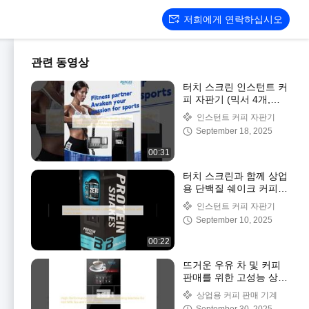
저희에게 연락하십시오
관련 동영상
터치 스크린 인스턴트 커
피 자판기 (믹서 4개,
3.8L*8 인스턴트 파우더
인스턴트 커피 자판기
용기, 고압 에스프레소
September 18, 2025
브루어 포함)
00:31
터치 스크린과 함께 상업
용 단백질 쉐이크 커피
판매 기계
인스턴트 커피 자판기
September 10, 2025
00:22
뜨거운 우유 차 및 커피
판매를 위한 고성능 상업
용 커피 판매 기계
상업용 커피 판매 기계