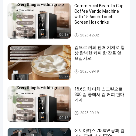
Commercial Bean To Cup
Coffee Vendo Machine
with 15.6inch Touch
Screen Hot drinks
콩과 컵 커피 판매 기계
00:18
2025-12-02
컵으로 커피 판매 기계로 항
상 완벽한 커피 한 잔을 얻
으십시오.
콩과 컵 커피 판매 기계
2025-09-19
00:27
15.6인치 터치 스크린으로
300 컵 콩에서 컵 커피 판매
기계
콩과 컵 커피 판매 기계
2025-09-19
00:18
에보아카스 2000W 콩과 컵