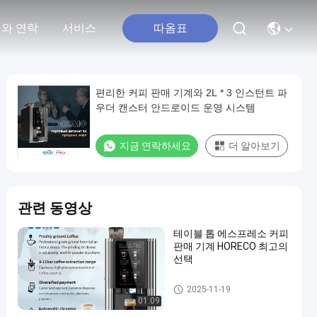
따옴표
와 연락
서비스
편리한 커피 판매 기계와 2L * 3 인스턴트 파
우더 캔스터 안드로이드 운영 시스템
지금 연락하세요
더 알아보기
관련 동영상
테이블 톱 에스프레소 커피
판매 기계 HORECO 최고의
선택
콩과 컵 커피 판매 기계
2025-11-19
01:09