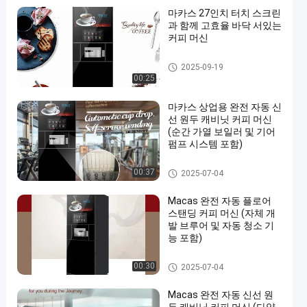
마카스 27인치 터치 스크린
과 함께 고효율 바닥 서있는
커피 머신
플로어 스탠딩 커피 머신
2025-09-19
00:25
마카스 상업용 완전 자동 신
선 원두 캐비닛 커피 머신
(순간 가열 보일러 및 기어
펌프 시스템 포함)
플로어 스탠딩 커피 머신
00:37
2025-07-04
Macas 완전 자동 플로어
스탠딩 커피 머신 (자체 개
발 브루어 및 자동 청소 기
능 포함)
플로어 스탠딩 커피 머신
00:30
2025-07-04
Macas 완전 자동 신선 원