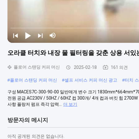
오라클 터치와 내장 물 필터링을 갖춘 상용 서있
플로어 스탠딩 커피 머신
2025-02-18
161 의견
#
플로어 스탠딩 커피 머신
#
셀프 서비스 커피 머신 광고
#
터치 스
구성 MACES7C-300-90-00 일반매개 변수 크기 1830mm*664mm*
전원 공급 AC230V / 50HZ / 60HZ 컵 300개/ 4개 컵과 버킷 힘
사항 플랑저 펌프 즉각 압력...
더 보기
방문자의 메시지
아직 공개된 의견은 없습니다.