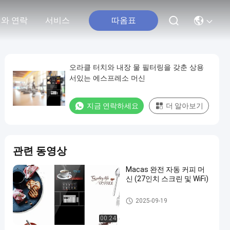
따옴표
와 연락
서비스
오라클 터치와 내장 물 필터링을 갖춘 상용
서있는 에스프레소 머신
지금 연락하세요
더 알아보기
관련 동영상
Macas 완전 자동 커피 머
신 (27인치 스크린 및 WiFi)
플로어 스탠딩 커피 머신
2025-09-19
00:24